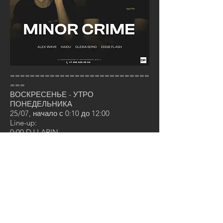
============================
===
ВОСКРЕСЕНЬЕ - УТРО
ПОНЕДЕЛЬНИКА
25/07, начало с 0:10 до 12:00
Line-up:
0:00 DJ LARIN
3:00 DJ LSOMARTS
6:00 DJ DOUBLEFAST
9:00 DJ TRETYAK
АКЦИЯ В БАРЕ: 1+1=3
(При заказе двух одинаковых
коктейлей, третий Вы получаете
БЕСПЛАТНО! Акция действует с 0:00
до 2:00 и с 6:00 до 8:00)
Вход бесплатный