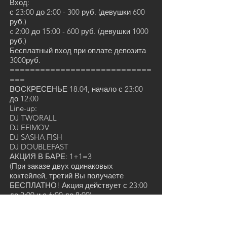
Вход:
с 23:00 до 2:00 - 300 руб. (девушки 600
руб.)
c 2:00 до 15:00 - 600 руб. (девушки 1000
руб.)
Бесплатный вход при оплате депозита
3000руб.
============================
===
ВОСКРЕСЕНЬЕ 18.04, начало с 23:00
до 12:00
Line-up:
DJ TWORALL
DJ EFIMOV
DJ SASHA FISH
DJ DOUBLEFAST
АКЦИЯ В БАРЕ: 1+1=3
(При заказе двух одинаковых
коктейлей, третий Вы получаете
БЕСПЛАТНО! Акция действует с 23:00
до 2:00 и с 6:00 до 8:00)
Бесплатный вход
Адрес: ул.Краснопрудная д.24 стр.1,
Тел.:
+74955055504